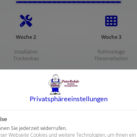
Counter-
Woche 2
Woche 3
Installation
Rohmontage
Trockenbau
Fliesenarbeiten
Privatsphäre­einstellungen
ise
en Sie jederzeit widerrufen.
ser Webseite Cookies und weitere Technologien, um Ihnen ein
n keine Lust auf kleine Fliesen und sich verfärbende Fugenmas