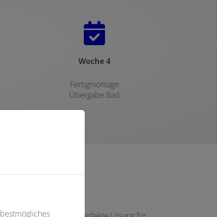
Fortschritt von 0 
Woche 4
Fertigmontage
Übergabe Bad
 bestmögliches
se? Dann haben wir die perfekte Lösung für