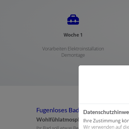
Woche 1
Vorarbeiten Elektroinstallation
Demontage
Fugenloses Bad
Datenschutzhinwe
Wohlfühlatmosphäre der Extraklasse
Ihre Zustimmung könn
Wir verwenden auf die
Ihr Bad soll etwas Besonderes sein? Sie habe