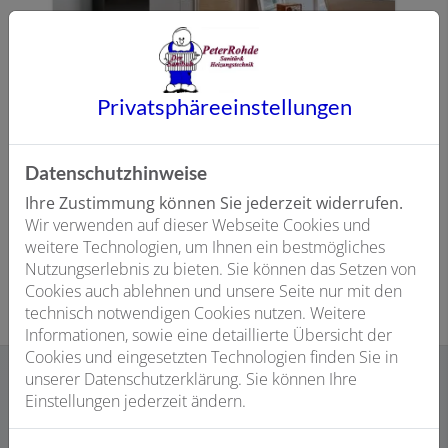
Plattenheizkörper
Privatsphäre­einstellungen
Der beliebteste und flexibelste
Heizkörper, da er in vielen Formen und
Designs verfügbar ist. Je nach Bauweise
Datenschutzhinweise
finden 50–70 % der Wärmeübertragung
durch Strahlungswärme statt.
Ihre Zustimmung können Sie jederzeit widerrufen.
Wir verwenden auf dieser Webseite Cookies und
weitere Technologien, um Ihnen ein bestmögliches
Nutzungserlebnis zu bieten. Sie können das Setzen von
Cookies auch ablehnen und unsere Seite nur mit den
technisch notwendigen Cookies nutzen. Weitere
Informationen, sowie eine detaillierte Übersicht der
Cookies und eingesetzten Technologien finden Sie in
unserer Datenschutzerklärung. Sie können Ihre
Einstellungen jederzeit ändern.
Ihre Vorteile